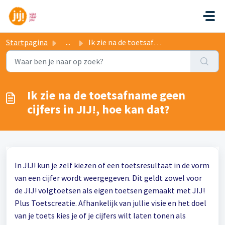
Doorgaan naar hoofdinhoud
Startpagina
...
Ik zie na de toetsafname geen cijfers in JIJ!, hoe kan dat?
Ik zie na de toetsafname geen
cijfers in JIJ!, hoe kan dat?
In JIJ! kun je zelf kiezen of een toetsresultaat in de vorm
van een cijfer wordt weergegeven. Dit geldt zowel voor
de JIJ! volgtoetsen als eigen toetsen gemaakt met JIJ!
Plus Toetscreatie. Afhankelijk van jullie visie en het doel
van je toets kies je of je cijfers wilt laten tonen als