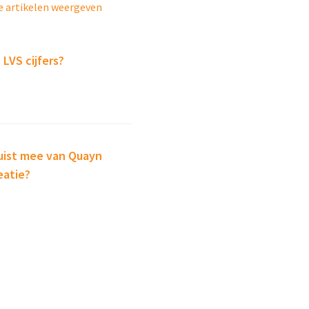
e artikelen weergeven
LVS cijfers?
uist mee van Quayn
eatie?