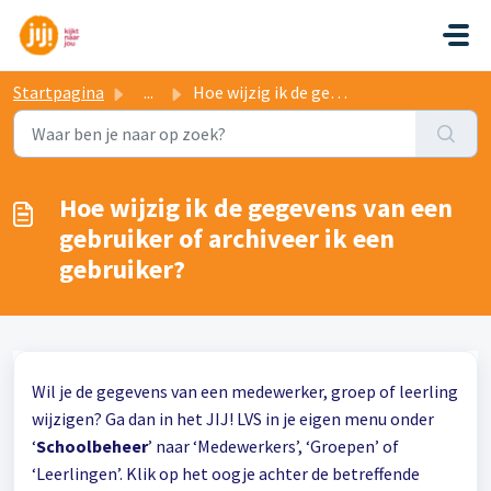
Doorgaan naar hoofdinhoud
Startpagina
...
Hoe wijzig ik de gegevens van een gebruiker of archiveer ...
Hoe wijzig ik de gegevens van een
gebruiker of archiveer ik een
gebruiker?
Wil je de gegevens van een medewerker, groep of leerling
wijzigen? Ga dan in het JIJ! LVS in je eigen menu onder
‘
Schoolbeheer
’ naar ‘Medewerkers’, ‘Groepen’ of
‘Leerlingen’. Klik op het oogje achter de betreffende